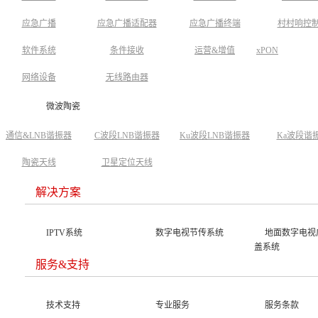
应急广播
应急广播适配器
应急广播终端
村村响控
软件系统
条件接收
运营&增值
xPON
网络设备
无线路由器
微波陶瓷
通信&LNB谐振器
C波段LNB谐振器
Ku波段LNB谐振器
Ka波段谐
陶瓷天线
卫星定位天线
解决方案
IPTV系统
数字电视节传系统
地面数字电视
盖系统
服务&支持
技术支持
专业服务
服务条款