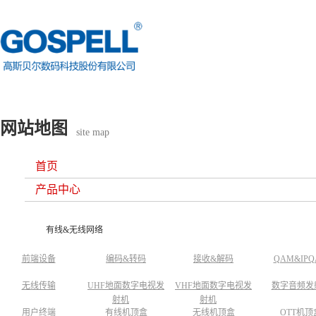
网站地图
site map
首页
产品中心
有线&无线网络
前端设备
编码&转码
接收&解码
QAM&IP
无线传输
UHF地面数字电视发
VHF地面数字电视发
数字音频发
射机
射机
用户终端
有线机顶盒
无线机顶盒
OTT机顶