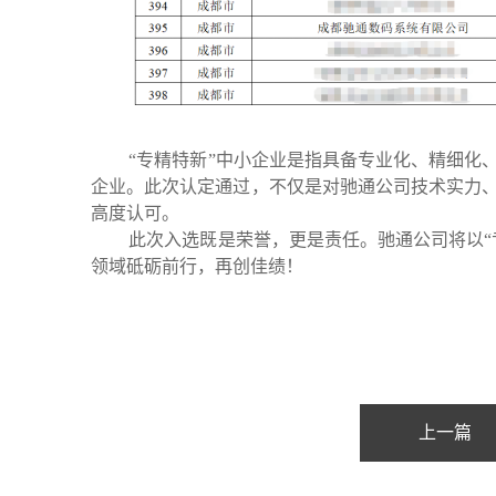
“专精特新”中小企业是指具备专业化、精细化
企业。此次认定通过，不仅是对驰通公司技术实力
高度认可。
此次入选既是荣誉，更是责任。驰通公司将以“
领域砥砺前行，再创佳绩！