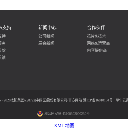
&支持
新闻中心
合作伙伴
支持
公司新闻
芯片&技术
服务
展会新闻
网络&运营商
条款
内容提供商
反馈
©2005 - 2020太阳集团tcy8722|中国区|股份有限公司-官方网站
湘ICP备16010184号
犀牛云
湘公网安备 43100302000239号
XML 地图