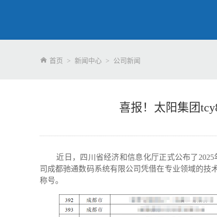
首页
>
新闻中心
>
公司新闻
喜报！太阳集团tcy
近日，四川省经济和信息化厅正式公布了2025
司成都驰通数码系统有限公司凭借在专业领域的技术
称号。