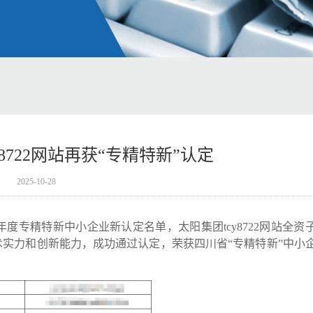
8722网站再获“专精特新”认定
2025-10-28
年度专精特新中小企业新认定名单，太阳集团tcy8722网站全资
实力和创新能力，成功通过认定，荣获四川省“专精特新”中小