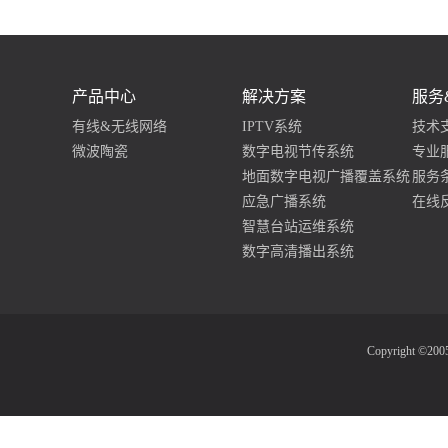
产品中心
解决方案
服务
有线&无线网络
IPTV系统
技术
微波陶瓷
数字电视节传系统
专业
地面数字电视广播覆盖系统
服务
应急广播系统
在线
智慧台站运维系统
数字高清播出系统
Copyright 