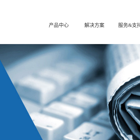
产品中心
解决方案
服务&支